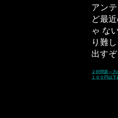
アンテ
ど最近
ゃ な
り難し
出すぞ
２択問題～力
１００円以下