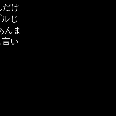
んだけ
プルじ
あんま
ス言い