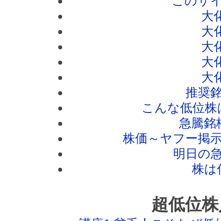
このサ
大
大
大
大
大
推奨
こんな低位株
急騰銘
株価～ヤフー掲
明日の
株は
超低位株入