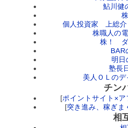
鮎川健
株
個人投資家 上総介
株職人の
株！ 
BA
明日
塾長日
美人ＯＬのデ
チン
[
ポイントサイト×ア
[
突き進み、稼ぎま
相
相