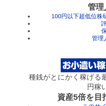
管理
100円以下超低位株
管理
種銭がとにかく稼げる最
円稼
資産5倍を目