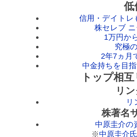
低
信用・デイトレも
株セレブ ニ
1万円から
究極の
2年7ヵ月で
中金持ちを目指す
トップ相互
リン
リ
株著名
中原圭介の
※
中原圭介