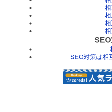
相
相
相
相
SE
SEO対策は相互