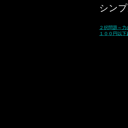
シンプ
２択問題～力
１００円以下