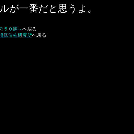
ルが一番だと思うよ。
の５０題～
へ戻る
超低位株研究所
へ戻る