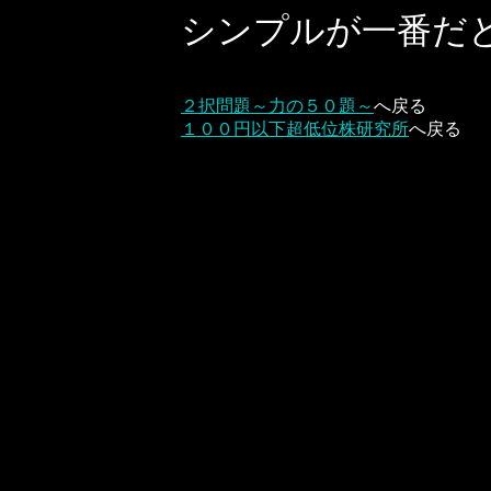
シンプルが一番だ
２択問題～力の５０題～
へ戻る
１００円以下超低位株研究所
へ戻る