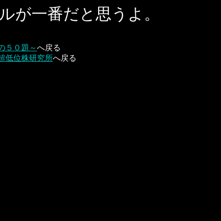
ルが一番だと思うよ。
の５０題～
へ戻る
超低位株研究所
へ戻る