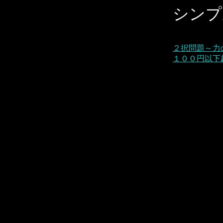
シンプ
２択問題～力
１００円以下