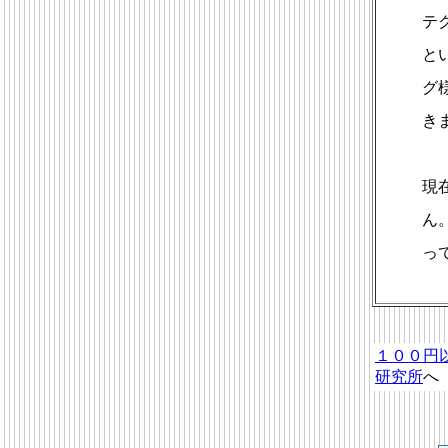
テ
と
グ
き
現
ん
っ
１００円
研究所
へ