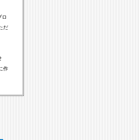
ブロ
ただ
せ
に作