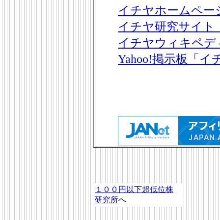
イチヤホームペー
イチヤ研究サイト
イチヤウィキペデ
Yahoo!掲示板「
１００円以下超低位株
研究所
へ