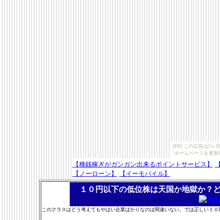
[PR] この広告は
ホームページを更新
【種銭稼ぎがガンガン出来るポイントサービス】
【ノーローン】
【イーモバイル】
１０円以下の低位株は天国か地獄か？
このクラスはどう考えてもやばい企業ばかりなのは間違いない。では正しい１０