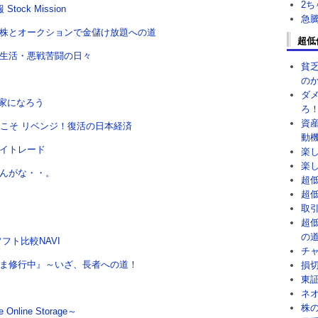
2
ock Mission
急
株とオークションで金儲け放題への道
超低
生活・悪戦苦闘の日々
貧
の
ダ
資家になろう
ろ
資
今こそ リベンジ！復活の日本経済
動
イトレード
楽
楽
んがな・・。
超
超
取
超
の
フト比較NAVI
チ
ま修行中』～いざ、長者への道！
損
東
ネ
株
Online Storage～