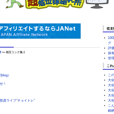
収支
10
グ
評
所
>> 相互リンク集２
保
管
これ
こ
blog）
大
せ！
大
大
大
投資ライフ”チョイトレ”
大
こ
銘柄