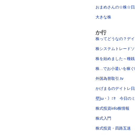
おまめさんの☆株☆日
大きな株
か行
株ってどうなの？デイ
株システムトレードソ
株を始めました～種銭
株...でお小遣いを稼
外国為替取引.tv
かげまるのデイトレ日
壁]ω・）ﾆﾔ 今日の
株式投資info株情報
株式入門
株式投資・四路五迷