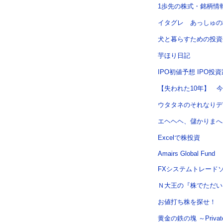
1歩先の株式・銘柄情報 St
イタグレ あっしゅの
犬と暮らすための投資
芋ほり日記
IPO初値予想 IPO投
【失われた10年】 
ウタタネのそれなりデ
エヘヘヘ、儲かりまへ
Excelで株投資
Amairs Global Fund
FXシステムトレードソ
Ｎ大王の『株でただい
お値打ち株を探せ！
黄金の鉄の塊 ～Private 