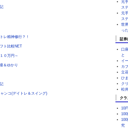
元
記
ス
元
ス
世
っ
トレ精神修行？！
証券
フト比較NET
口
と
１０万円～
イ
ぐ瞳＆ゆかり
カ
立
ひ
ク
記
松
ミャンコ(デイトレ＆スイング)
クラ
1
10
10
究