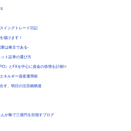
Ｓ
スイングトレード日記
を儲けます！
我輩は株主である-
ネット証券の選び方
PO）とFXを中心に資金の倍増を計画!>
エネルギー資産運用術
出す、明日の注目銘柄達
たんが株で三億円を目指すブログ