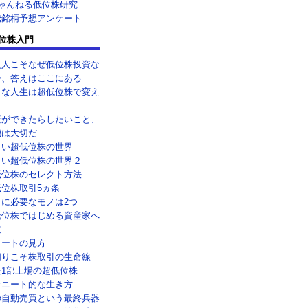
ちゃんねる低位株研究
騰銘柄予想アンケート
位株入門
乏人こそなぜ低位株投資な
か、答えはここにある
メな人生は超低位株で変え
！
産ができたらしたいこと、
機は大切だ
しい超低位株の世界
しい超低位株の世界２
低位株のセレクト方法
低位株取引5ヵ条
引に必要なモノは2つ
低位株ではじめる資産家へ
道
ャートの見方
切りこそ株取引の生命線
証1部上場の超低位株
オニート的な生き方
の自動売買という最終兵器