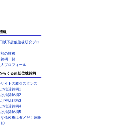
情報
0円以下超低位株研究ブロ
価額の推移
有銘柄一覧
理人プロフィール
からくる超低位株銘柄
のサイトの取引スタンス
化け推奨銘柄1
化け推奨銘柄2
化け推奨銘柄3
化け推奨銘柄4
化け推奨銘柄5
んな低位株はダメだ！危険
10