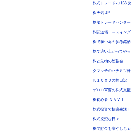
株式トレードkui168
株天気.JP
株脳トレードセンター
株闘道場 ～スィング
株で勝つ為の参考銘柄
株で這い上がってやる
株と先物の勉強会
クマッチのハチミツ株
Ｋ１０００の株日記
ゲロロ軍曹の株式支配
株初心者 ＮＡＶＩ
株式投資で快適生活Ｆ
株式投資な日々
株で貯金を増やしちゃＯ