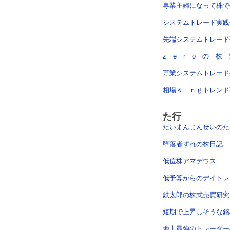
専業主婦になって株で
システムトレード実践
先端システムトレード
z e r o の 
専業システムトレード
相場Ｋｉｎｇトレンド
た行
たいまんじんせいのた
堕落者ずれの株日記
低位株アマデウス
低予算からのデイトレ
鉄太郎の株式売買研究
短期で上昇しそうな銘
地上最強のトレーダー