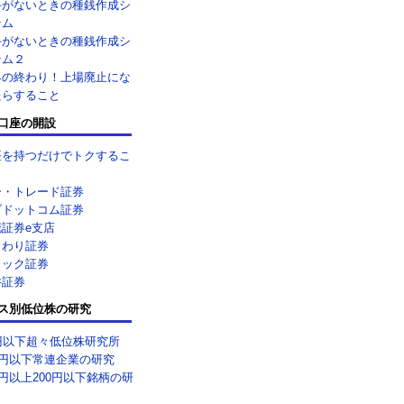
手がないときの種銭作成シ
テム
手がないときの種銭作成シ
テム２
界の終わり！上場廃止にな
たらすること
口座の開設
座を持つだけでトクするこ
ー・トレード証券
ブドットコム証券
花証券e支店
まわり証券
リック証券
井証券
ス別低位株の研究
0円以下超々低位株研究所
0円以下常連企業の研究
0円以上200円以下銘柄の研