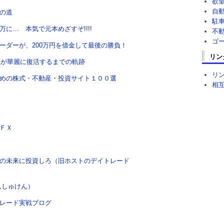
欲
自
の道
駐
12万に… 本気で元本めざすぞ!!!!
不
ゴ
ーダーが、200万円を借金して最後の勝負！
リン
た俺が華麗に復活するまでの軌跡
リ
めの株式・不動産・投資サイト１００選
相
ＦＸ
の未来に投資しろ（旧ホストのデイトレード
んしゅけん）
レード実戦ブログ