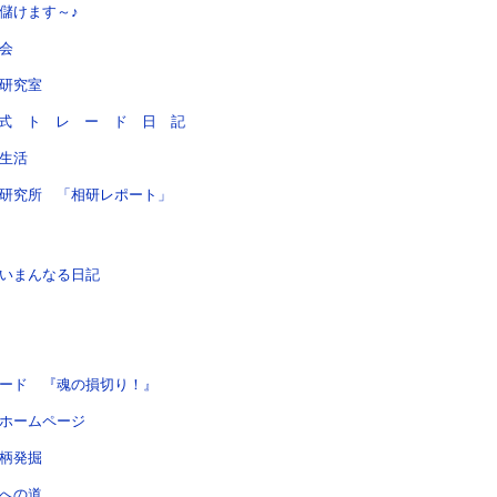
儲けます～♪
会
研究室
株 式 ト レ ー ド 日 記
生活
研究所 「相研レポート」
いまんなる日記
ード 『魂の損切り！』
ホームページ
柄発掘
への道