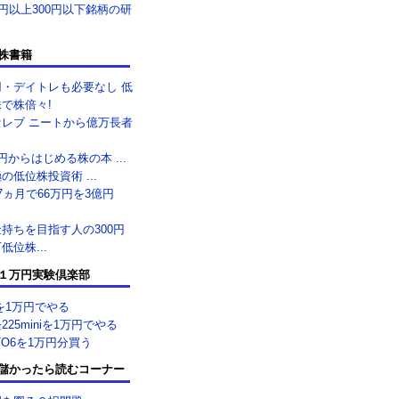
0円以上300円以下銘柄の研
株書籍
用・デイトレも必要なし 低
で株倍々!
セレブ ニートから億万長者
.
円からはじめる株の本 ...
の低位株投資術 ...
7ヵ月で66万円を3億円
.
持ちを目指す人の300円
低位株...
１万円実験倶楽部
を1万円でやる
225miniを1万円でやる
TO6を1万円分買う
儲かったら読むコーナー