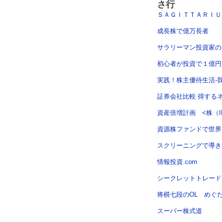
さ行
ＳＡＧＩＴＴＡＲＩＵ
成長株で億万長者
サラリーマン投資家の
初心者が投資で１億円
実践！株主優待生活-
証券会社比較 得する
資産倍増計画 <株（I
資源株ファンドで世界
スクリーニングで導き
情報投資.com
シークレットトレード
将棋七段のOL めぐ
スーパー株式道