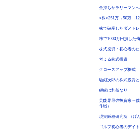
金持ちサラリーマンへ
<株>251万→50万→
株で破産したダメトレ
株で1000万円損し
株式投資：初心者のた
考える株式投資
クローズアップ株式
馳銀次郎の株式投資と
継続は利益なり
芸能界最強投資家～僕
作戦）
現実飯種研究所 （げ
ゴルフ初心者のデイト