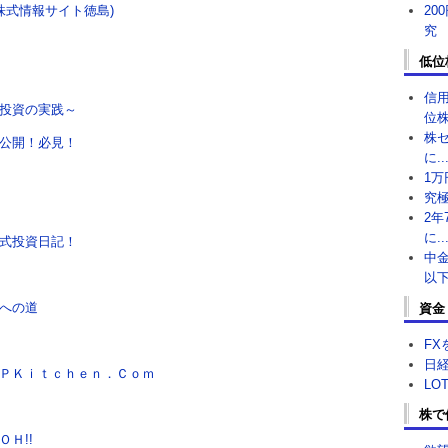
 (株式情報サイト徳島)
20
究
低位
信
投資の実践～
位株
株
公開！必見！
に..
1万
究極
2年
に..
式投資日記！
中金
以下
への道
資金
FX
日経
ＰＫｉｔｃｈｅｎ．Ｃｏｍ
LO
株で
Ｈ!!