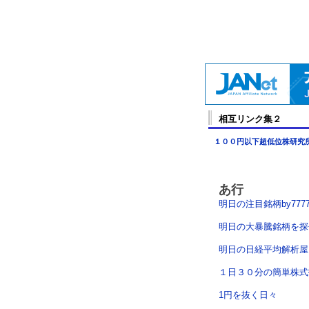
相互リンク集２
１００円以下超低位株研究
あ行
明日の注目銘柄by7777(
明日の大暴騰銘柄を探
明日の日経平均解析屋
１日３０分の簡単株式
1円を抜く日々