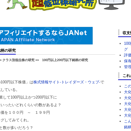
収支
10
グ
銘柄の研究
評
> クラス別低位株の研究 >> 100円以上200円以下銘柄の研究
保
管
これ
100円以下株価」は
株式情報サイト‐トレイダーズ・ウェブ‐
で
こ
成している。
大
業して100円以上かつ200円以下に
大
大
はいったいどれくらいの数があるよ？
大
株価を１００円 ～ １９９円
大
ングしてみてくれ。
こ
銘柄
っと数が多いだろう？