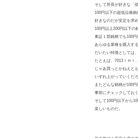
そして所長が好きな「
100円以下の超低位株
好きなのだが安定を求
100円以上200円以
東証１部銘柄でも100
あらゆる業種を購入す
だいたい特徴としては
たとえば、7013ＩＨＩ
じゃあ買っとかねえと
いずれ上がっていくだ
またどんな銘柄が100
事前にチェックしてお
そして100円以下から
楽しいものだ。