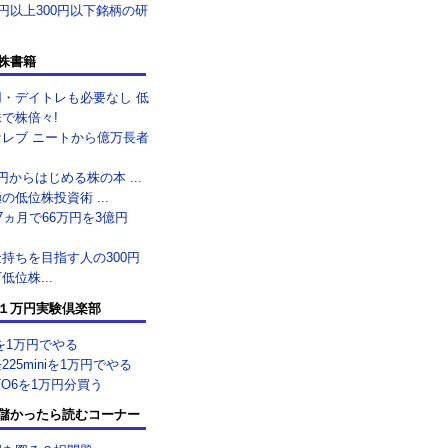
0円以上300円以下銘柄の研
株書籍
用・デイトレも必要なし 低
で株倍々!
セレブ ニートから億万長者
.
円からはじめる株の本 ...
の低位株投資術 ...
7ヵ月で66万円を3億円
.
持ちを目指す人の300円
低位株...
１万円実験倶楽部
を1万円でやる
225miniを1万円でやる
TO6を1万円分買う
儲かったら読むコーナー