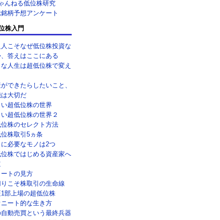
ちゃんねる低位株研究
騰銘柄予想アンケート
位株入門
乏人こそなぜ低位株投資な
か、答えはここにある
メな人生は超低位株で変え
！
産ができたらしたいこと、
機は大切だ
しい超低位株の世界
しい超低位株の世界２
低位株のセレクト方法
低位株取引5ヵ条
引に必要なモノは2つ
低位株ではじめる資産家へ
道
ャートの見方
切りこそ株取引の生命線
証1部上場の超低位株
オニート的な生き方
の自動売買という最終兵器