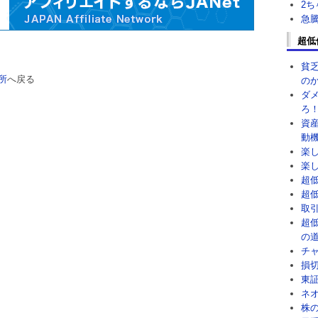
2
急
超低
貧
所
へ戻る
の
ダ
ろ
資
動
楽
楽
超
超
取
超
の
チ
損
東
ネ
株