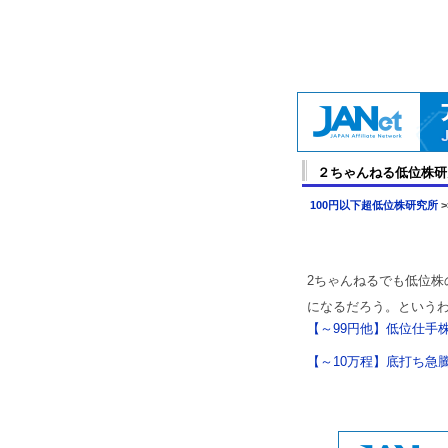
２ちゃんねる低位株研
100円以下超低位株研究所
>
2ちゃんねるでも低位
になるだろう。という
【～99円他】低位仕手株
【～10万程】底打ち急