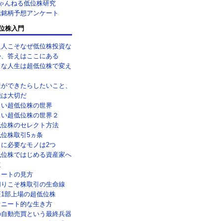
ちゃんねる低位株研究
騰銘柄予想アンケート
位株入門
乏人こそなぜ低位株投資な
か、答えはここにある
メな人生は超低位株で変え
！
産ができたらしたいこと、
機は大切だ
しい超低位株の世界
しい超低位株の世界２
低位株のセレクト方法
低位株取引5ヵ条
引に必要なモノは2つ
低位株ではじめる資産家へ
道
ャートの見方
切りこそ株取引の生命線
証1部上場の超低位株
オニート的な生き方
の自動売買という最終兵器