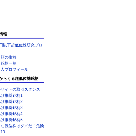
情報
0円以下超低位株研究ブロ
価額の推移
有銘柄一覧
理人プロフィール
からくる超低位株銘柄
のサイトの取引スタンス
化け推奨銘柄1
化け推奨銘柄2
化け推奨銘柄3
化け推奨銘柄4
化け推奨銘柄5
んな低位株はダメだ！危険
10