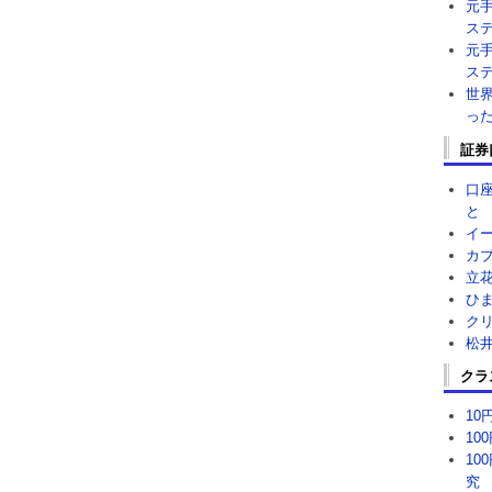
元
ス
元
ス
世
っ
証券
口
と
イ
カ
立
ひ
ク
松
クラ
1
10
10
究