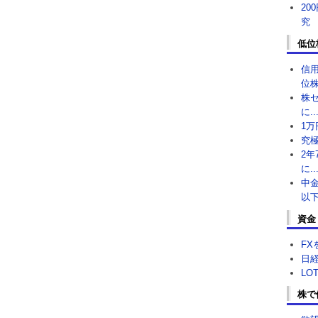
20
究
低位
信
位株
株
に..
1万
究極
2年
に..
中金
以下
資金
FX
日経
LO
株で