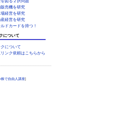
望を図る２択問題
動販売機を研究
車場経営を研究
動産経営を研究
ールドカードを持つ！
クについて
ンクについて
互リンク依頼はこちらから
×株で自由人講座
]