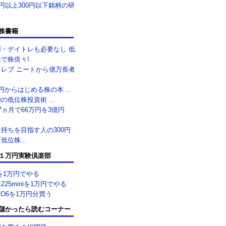
0円以上300円以下銘柄の研
株書籍
用・デイトレも必要なし 低
で株倍々!
セレブ ニートから億万長者
.
円からはじめる株の本 ...
の低位株投資術 ...
7ヵ月で66万円を3億円
.
持ちを目指す人の300円
低位株...
１万円実験倶楽部
を1万円でやる
225miniを1万円でやる
TO6を1万円分買う
儲かったら読むコーナー