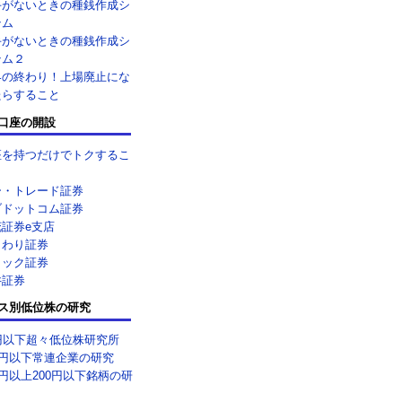
手がないときの種銭作成シ
テム
手がないときの種銭作成シ
テム２
界の終わり！上場廃止にな
たらすること
口座の開設
座を持つだけでトクするこ
ー・トレード証券
ブドットコム証券
花証券e支店
まわり証券
リック証券
井証券
ス別低位株の研究
0円以下超々低位株研究所
0円以下常連企業の研究
0円以上200円以下銘柄の研