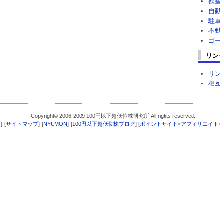
欲
自
駐
不
ゴ
リン
リ
相
Copyright© 2006-2009 100円以下超低位株研究所 All rights reserved.
項
]
[
サイトマップ
]
[
NYUMON
]
[
100円以下超低位株ブログ
]
[
ポイントサイト×アフィリエイト