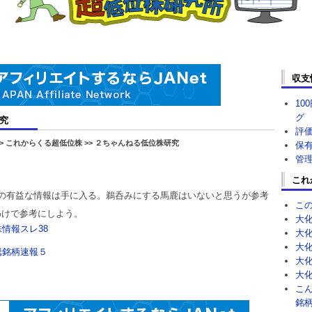
収支
10
グ
究
評
> これからくる超低位株 >> ２ちゃんねる低位株研究
保
管
これ
株の有益な情報は手に入る。鵜呑みにする馬鹿はいないと思うが参考
こ
わけで参考にしよう。
大
情報スレ38
大
大
騰銘柄速報５
大
大
こ
銘柄