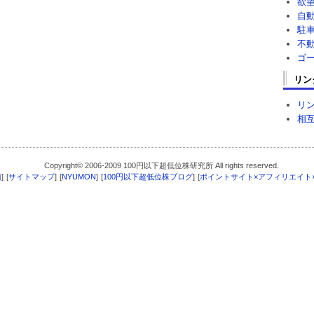
欲
自
駐
不
ゴ
リン
リ
相
Copyright© 2006-2009 100円以下超低位株研究所 All rights reserved.
項
]
[
サイトマップ
]
[
NYUMON
]
[
100円以下超低位株ブログ
]
[
ポイントサイト×アフィリエイト