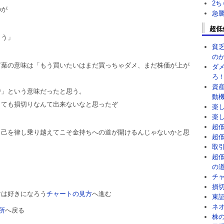
2
のが
急
超低
もう」
貧
の
言葉の意味は「もう買いたいはまだ買っちゃダメ、まだ株価が上が
ダ
ろ
資
時」という意味だったと思う。
動
とても損切りなんて出来ないなと思ったぞ
楽
楽
超
、己を律し乗り越えてこそ金持ちへの道が開けるんじゃないかと思
超
取
超
の
チ
損
けは好きになろう
チャートの見方
へ進む
東
ネ
所
へ戻る
株