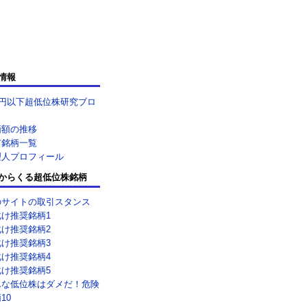
情報
0円以下超低位株研究ブロ
価額の推移
有銘柄一覧
理人プロフィール
からくる超低位株銘柄
のサイトの取引スタンス
化け推奨銘柄1
化け推奨銘柄2
化け推奨銘柄3
化け推奨銘柄4
化け推奨銘柄5
んな低位株はダメだ！危険
10