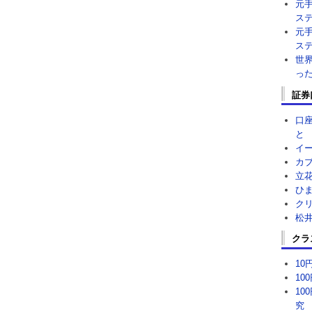
元
ス
元
ス
世
っ
証券
口
と
イ
カ
立
ひ
ク
松
クラ
1
10
10
究