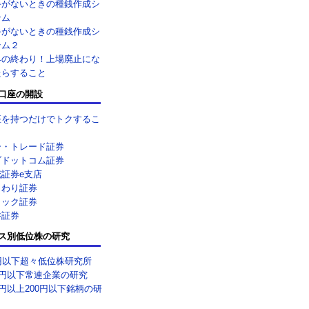
手がないときの種銭作成シ
テム
手がないときの種銭作成シ
テム２
界の終わり！上場廃止にな
たらすること
口座の開設
座を持つだけでトクするこ
ー・トレード証券
ブドットコム証券
花証券e支店
まわり証券
リック証券
井証券
ス別低位株の研究
0円以下超々低位株研究所
0円以下常連企業の研究
0円以上200円以下銘柄の研