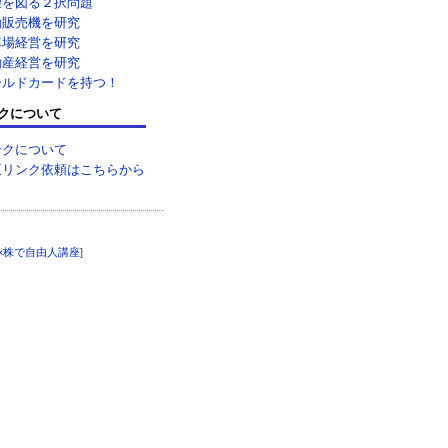
望を図る２択問題
動販売機を研究
車場経営を研究
動産経営を研究
ールドカードを持つ！
クについて
ンクについて
互リンク依頼はこちらから
×株で自由人講座
]