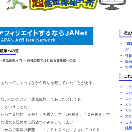
収支
10
グ
産家への道
評
> 超低位株入門 >> 超低位株ではじめる資産家への道
保
管
これ
にあたってしょっぱなから過ちを犯していたことがある。
こ
大
大
はないのがたとえ「超低位株」であったとしても
大
い、ということだ。
大
あたって最初に「イチヤ」を購入して「1円抜き」「２円抜き」で
大
場の流れを読めずに高値つかみをしてしまい
こ
銘柄
値つかみで塩漬け状態・・・。ＦＵＣＫだ。まさにＦＵＣＫ！