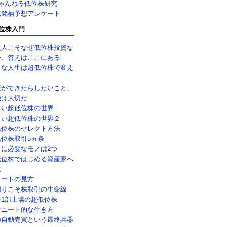
ちゃんねる低位株研究
騰銘柄予想アンケート
位株入門
乏人こそなぜ低位株投資な
か、答えはここにある
メな人生は超低位株で変え
！
産ができたらしたいこと、
機は大切だ
しい超低位株の世界
しい超低位株の世界２
低位株のセレクト方法
低位株取引5ヵ条
引に必要なモノは2つ
低位株ではじめる資産家へ
道
ャートの見方
切りこそ株取引の生命線
証1部上場の超低位株
オニート的な生き方
の自動売買という最終兵器