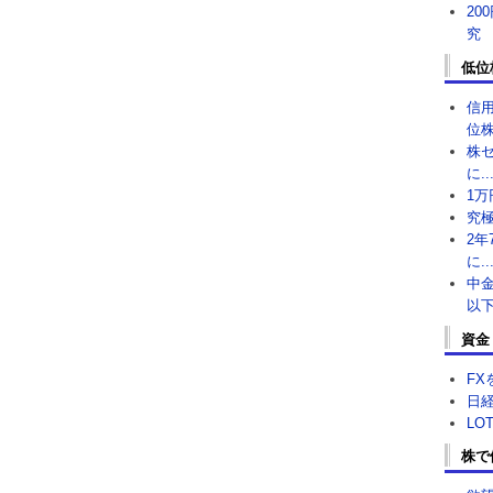
20
究
低位
信
位株
株
に..
1万
究極
2年
に..
中金
以下
資金
FX
日経
LO
株で