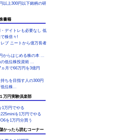
0円以上300円以下銘柄の研
株書籍
用・デイトレも必要なし 低
で株倍々!
セレブ ニートから億万長者
.
円からはじめる株の本 ...
の低位株投資術 ...
7ヵ月で66万円を3億円
.
持ちを目指す人の300円
低位株...
１万円実験倶楽部
を1万円でやる
225miniを1万円でやる
TO6を1万円分買う
儲かったら読むコーナー