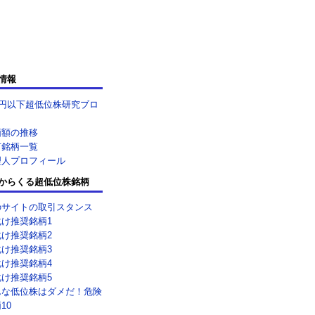
情報
0円以下超低位株研究ブロ
価額の推移
有銘柄一覧
理人プロフィール
からくる超低位株銘柄
のサイトの取引スタンス
化け推奨銘柄1
化け推奨銘柄2
化け推奨銘柄3
化け推奨銘柄4
化け推奨銘柄5
んな低位株はダメだ！危険
10