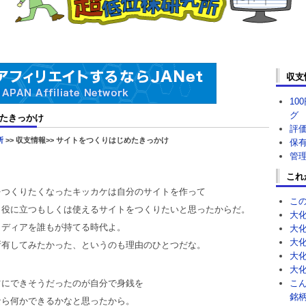
収支
10
グ
たきっかけ
評
所
>> 収支情報>> サイトをつくりはじめたきっかけ
保
管
これ
をつくりたくなったキッカケは自分のサイトを作って
こ
も役に立つもしくは使えるサイトをつくりたいと思ったからだ。
大
メディアを誰もが持てる時代よ。
大
大
所有してみたかった、というのも理由のひとつだな。
大
大
ツにできそうだったのが自分で身銭を
こ
銘柄
なら何かできるかなと思ったから。