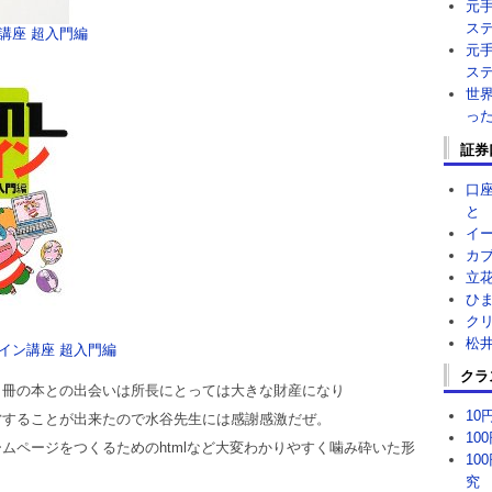
元
ス
講座 超入門編
元
ス
世
っ
証券
口
と
イ
カ
立
ひ
ク
松
ザイン講座 超入門編
クラ
２冊の本との出会いは所長にとっては大きな財産になり
1
営することが出来たので水谷先生には感謝感激だぜ。
10
ムページをつくるためのhtmlなど大変わかりやすく噛み砕いた形
10
究