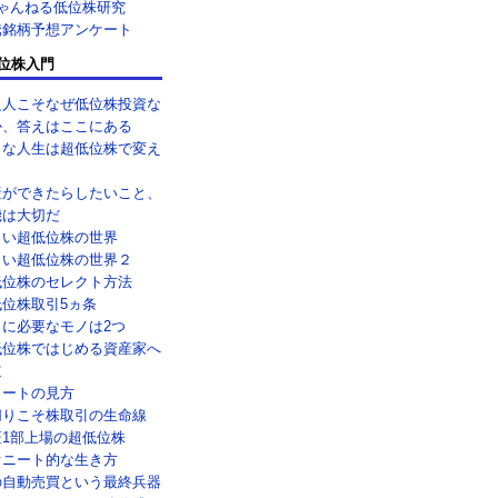
ちゃんねる低位株研究
騰銘柄予想アンケート
位株入門
乏人こそなぜ低位株投資な
か、答えはここにある
メな人生は超低位株で変え
！
産ができたらしたいこと、
機は大切だ
しい超低位株の世界
しい超低位株の世界２
低位株のセレクト方法
低位株取引5ヵ条
引に必要なモノは2つ
低位株ではじめる資産家へ
道
ャートの見方
切りこそ株取引の生命線
証1部上場の超低位株
オニート的な生き方
の自動売買という最終兵器