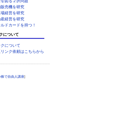
望を図る２択問題
動販売機を研究
車場経営を研究
動産経営を研究
ールドカードを持つ！
クについて
ンクについて
互リンク依頼はこちらから
×株で自由人講座
]