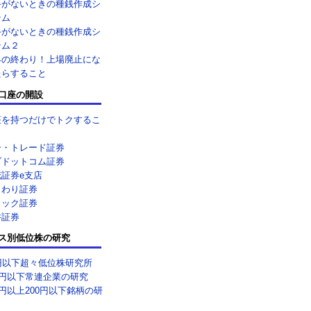
手がないときの種銭作成シ
テム
手がないときの種銭作成シ
テム２
界の終わり！上場廃止にな
たらすること
口座の開設
座を持つだけでトクするこ
ー・トレード証券
ブドットコム証券
花証券e支店
まわり証券
リック証券
井証券
ス別低位株の研究
0円以下超々低位株研究所
0円以下常連企業の研究
0円以上200円以下銘柄の研