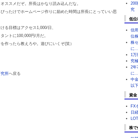
20
らオススメだぞ。所長はかなり読み込んだな。
究
くびったけでホームページ作りに励めた時間は所長にとっていい思
低位
る目標はアクセス1,000/日、
信
ントに100,000円/月だ。
位株
株
を作ったら教えろや。遊びにいくぞ(笑）
に..
1万
究極
2年
に..
研究所
へ戻る
中金
以下
資金
FX
日経
LO
株で