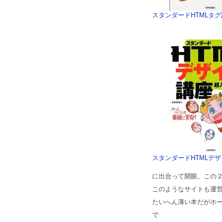
スタンダードHTMLタグ
スタンダードHTMLデ
に出合って開眼。この
このようなサイトも運
たいへん薄い本だがホー
で