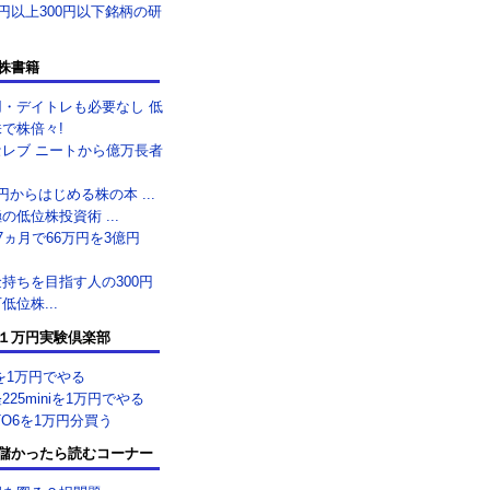
0円以上300円以下銘柄の研
株書籍
用・デイトレも必要なし 低
で株倍々!
セレブ ニートから億万長者
.
円からはじめる株の本 ...
の低位株投資術 ...
7ヵ月で66万円を3億円
.
持ちを目指す人の300円
低位株...
１万円実験倶楽部
を1万円でやる
225miniを1万円でやる
TO6を1万円分買う
儲かったら読むコーナー