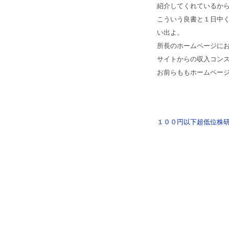
紹介してくれているか
こういう良書と１日中
い出よ。
所長のホームページにおけ
サイトからの収入コンスタ
お前らももホームページ
１００円以下超低位株