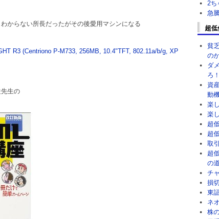
2
急
もわからない所長だったがその後愛用マシンになる
超低
貧
IGHT R3 (Centriono P-M733, 256MB, 10.4"TFT, 802.11a/b/g, XP
の
ダ
ろ
資
俊先生の
動
楽
楽
超
超
取
超
の
チ
損
東
ネ
株