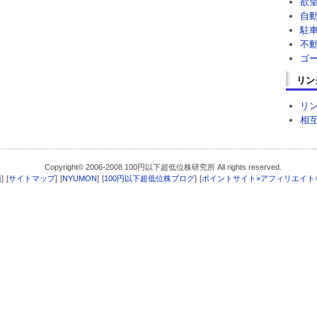
欲
自
駐
不
ゴ
リン
リ
相
Copyright© 2006-2008 100円以下超低位株研究所 All rights reserved.
項
]
[
サイトマップ
]
[
NYUMON
]
[
100円以下超低位株ブログ
]
[
ポイントサイト×アフィリエイト